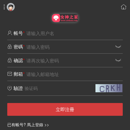


帳号
*

密碼
*


确認
*


郵箱
*

驗證

立即注冊
已有帳号? 馬上登錄 >>