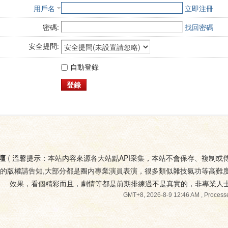
用戶名
立即注冊
密碼:
找回密碼
安全提問:
自動登錄
登錄
壇
(
溫馨提示：本站内容來源各大站點API采集，本站不會保存、複制或
您的版權請告知,大部分都是圈内專業演員表演，很多類似雜技氣功等高難
效果，看個精彩而且，劇情等都是前期排練過不是真實的，非專業人
GMT+8, 2026-8-9 12:46 AM
, Processe