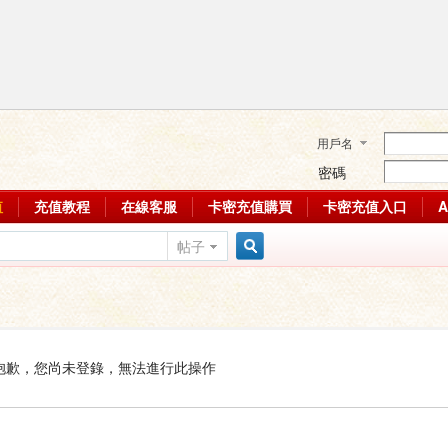
用戶名
密碼
值
充值教程
在線客服
卡密充值購買
卡密充值入口
帖子
搜
索
抱歉，您尚未登錄，無法進行此操作