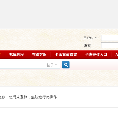
用戶名
密碼
值
充值教程
在線客服
卡密充值購買
卡密充值入口
帖子
搜
索
抱歉，您尚未登錄，無法進行此操作