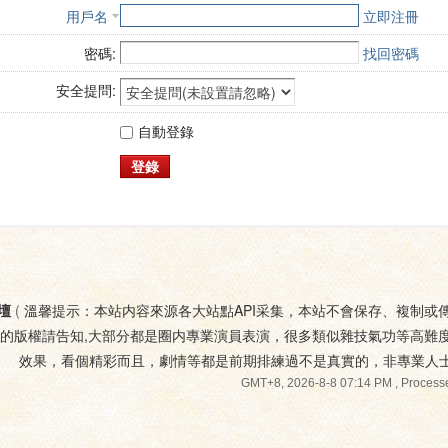
用戶名
立即注冊
密碼:
找回密碼
安全提問:
自動登錄
登錄
壇
(
溫馨提示：本站内容來源各大站點API采集，本站不會保存、複制或
您的版權請告知,大部分都是圈内專業演員表演，很多類似雜技氣功等高難
效果，看個精彩而且，劇情等都是前期排練過不是真實的，非專業人
GMT+8, 2026-8-8 07:14 PM
, Processe