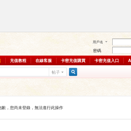
用戶名
密碼
值
充值教程
在線客服
卡密充值購買
卡密充值入口
帖子
搜
索
抱歉，您尚未登錄，無法進行此操作