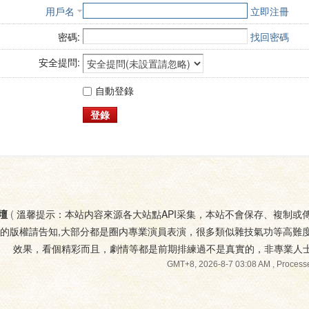
用戶名
立即注冊
密碼:
找回密碼
安全提問:
自動登錄
登錄
壇
(
溫馨提示：本站内容來源各大站點API采集，本站不會保存、複制或
您的版權請告知,大部分都是圈内專業演員表演，很多類似雜技氣功等高難
效果，看個精彩而且，劇情等都是前期排練過不是真實的，非專業人
GMT+8, 2026-8-7 03:08 AM
, Processe