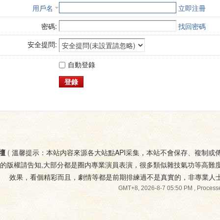
用戶名
立即注冊
密碼:
找回密碼
安全提問:
自動登錄
登錄
壇
(
溫馨提示：本站内容來源各大站點API采集，本站不會保存、複制或
您的版權請告知,大部分都是圈内專業演員表演，很多類似雜技氣功等高難
效果，看個精彩而且，劇情等都是前期排練過不是真實的，非專業人
GMT+8, 2026-8-7 05:50 PM
, Processe