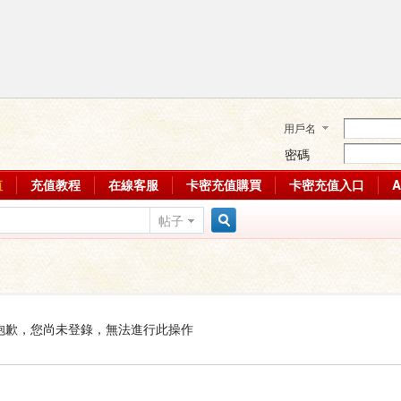
用戶名
密碼
值
充值教程
在線客服
卡密充值購買
卡密充值入口
帖子
搜
索
抱歉，您尚未登錄，無法進行此操作