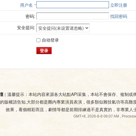
用户名
立即注册
密码:
找回密码
安全提问:
自动登录
登录
壇
(
溫馨提示：本站内容來源各大站點API采集，本站不會保存、複制或
您的版權請告知,大部分都是圈内專業演員表演，很多類似雜技氣功等高難
效果，看個精彩而且，劇情等都是前期排練過不是真實的，非專業人
GMT+8, 2026-8-8 06:07 AM
, Processe