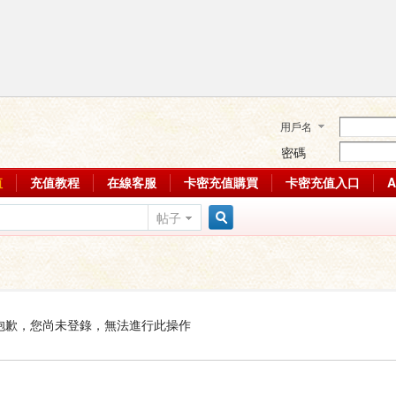
用戶名
密碼
值
充值教程
在線客服
卡密充值購買
卡密充值入口
帖子
搜
索
抱歉，您尚未登錄，無法進行此操作