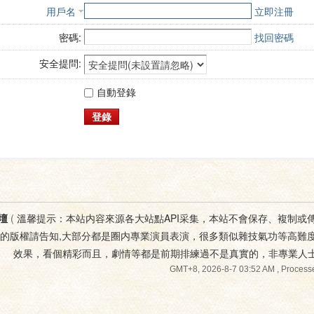
用戶名
立即注冊
密碼:
找回密碼
安全提問:
自動登錄
登錄
壇
(
溫馨提示：本站内容來源各大站點API采集，本站不會保存、複制或
您的版權請告知,大部分都是圈内專業演員表演，很多類似雜技氣功等高難
效果，看個精彩而且，劇情等都是前期排練過不是真實的，非專業人
GMT+8, 2026-8-7 03:52 AM
, Processe