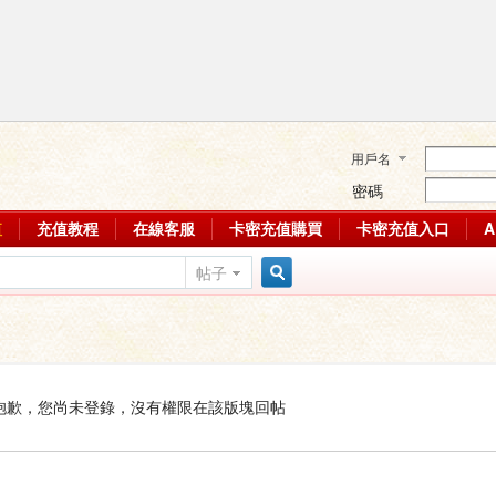
用戶名
密碼
值
充值教程
在線客服
卡密充值購買
卡密充值入口
帖子
搜
索
抱歉，您尚未登錄，沒有權限在該版塊回帖