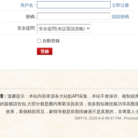
用戶名
立即注冊
密碼:
找回密碼
安全提問:
自動登錄
登錄
壇
(
溫馨提示：本站内容來源各大站點API采集，本站不會保存、複制或
您的版權請告知,大部分都是圈内專業演員表演，很多類似雜技氣功等高難
效果，看個精彩而且，劇情等都是前期排練過不是真實的，非專業人
GMT+8, 2026-8-8 08:47 PM
, Process