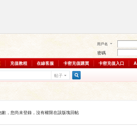
用戶名
密碼
值
充值教程
在線客服
卡密充值購買
卡密充值入口
帖子
搜
索
抱歉，您尚未登錄，沒有權限在該版塊回帖