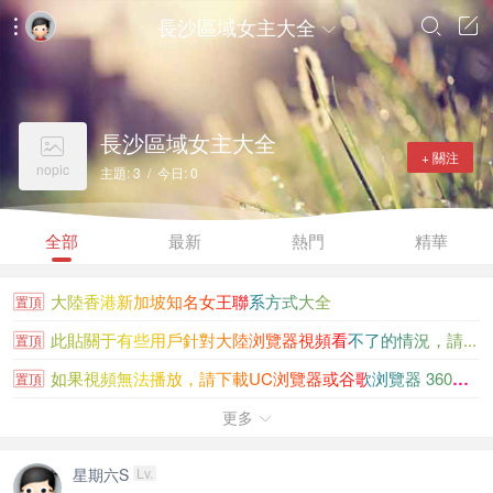
長沙區域女主大全




長沙區域女主大全

+ 關注
nopic
主題: 3 / 今日: 0
全部
最新
熱門
精華
大陸香港新加坡知名女王聯系方式大全
置頂
此貼關于有些用戶針對大陸浏覽器視頻看不了的情況，請...
置頂
如果視頻無法播放，請下載UC浏覽器或谷歌浏覽器 360浏覽...
置頂
女王之家金币充值沒到賬請看此貼
更多
置頂

女王之家推出推廣用戶注冊和分享訪問送金币（2025.1.1）
置頂
星期六S
Lv.