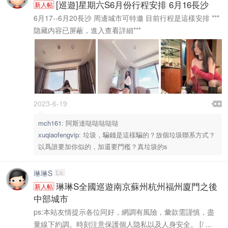
金币充值沒到賬進帖看，個别浏覽器充值成功不會自動跳轉
置頂
[巡遊]星期六S6月份行程安排 6月16長沙
新人帖
6月17--6月20長沙 周邊城市可特邀 目前行程是這樣安排 ***
隐藏内容已屏蔽，進入查看詳細***

2023-6-19

mch161
:
阿斯達哒哒哒哒哒
xuqiaofengvip
:
垃圾，騙錢是這樣騙的？放個垃圾聯系方式？
以爲誰要加你似的，加還要門檻？真垃圾的s
琳琳S
Lv.
琳琳S全國巡遊南京蘇州杭州福州廈門之後
新人帖
中部城市
ps:本站友情提示各位同好，網調有風險，彙款需謹慎，盡
量線下約調。時刻注意保護個人隐私以及人身安全。 [/ ...