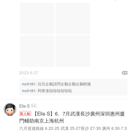

2023-6-27

mch161
:
玩兒企鵝請問企鵝企鵝企鵝輕微
mch161
:
阿斯達哒哒哒哒哒哒
Elis·S
Lv.
【Elis·S】6、7月武漢長沙廣州深圳惠州廈
新人帖
門輔助南京上海杭州
六月巡遊路線 6.22-25 武漢 25-27長沙 27-30 廣州 6.30-7.3